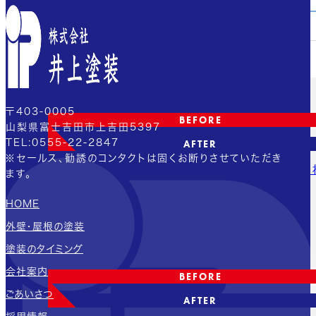
施工実績
〒403-0005
BEFORE
山梨県富士吉田市上吉田5397
TEL:0555-22-2847
AFTER
※セールス、勧誘のコンタクトは固くお断りさせていただき
白からブラウンへ。築年数を感じさせにくく、き
ます。
続く外観に
HOME
一般戸建
外壁の塗装
屋根の塗装
外壁・屋根の塗装
塗装のタイミング
会社案内
BEFORE
ごあいさつ
AFTER