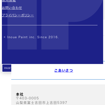
採用情報
こってりブラウンで重厚感ある印象に
お問い合わせ
外壁の塗装
屋根の塗装
工場・倉庫
プライバシーポリシー
他の施工実績はこちら
© Inoue Paint inc. Since 2016.
会社案内
会社概要
PAGE
TOP
ごあいさつ
本社
〒403-0005
山梨県富士吉田市上吉田5397